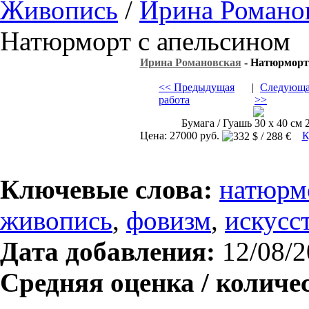
Живопись
/
Ирина Романо
Натюрморт с апельсином
Ирина Романовская
- Натюрморт
<< Предыдущая
|
Следующа
работа
>>
Бумага / Гуашь 30 х 40 см 2
Цена: 27000 руб.
К
Ключевые слова:
натюрм
живопись
,
фовизм
,
искусс
Дата добавления:
12/08/2
Средняя оценка / количе