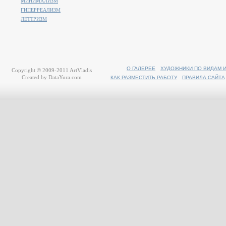
МИНИМАЛИЗМ
ГИПЕРРЕАЛИЗМ
ЛЕТТРИЗМ
О ГАЛЕРЕЕ
ХУДОЖНИКИ ПО ВИДАМ 
Copyright © 2009-2011
ArtVladis
Created by
DataYura.com
КАК РАЗМЕСТИТЬ РАБОТУ
ПРАВИЛА САЙТА