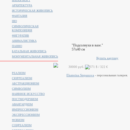
НАТЮРМОРТ
АРХИТЕКТУРА
ИСТОРИЧЕСКАЯ ЖИВОПИСЬ
ФАНТАЗИЯ
НЮ
СИМВОЛИЧЕСКАЯ
КОМПОЗИЦИЯ
ФИГУРАТИВ
АНИМАЛИСТИКA
"Подсолнухи в вазе."
ПАННО
57x40 см
БАТАЛЬНАЯ ЖИВОПИСЬ
МОНУМЕНТАЛЬНАЯ ЖИВОПИСЬ
Купить картину
30000 руб.
РЕАЛИЗМ
Ekaterina Stepanova
- персональная галерея.
СЮРРЕАЛИЗМ
АБСТРАКЦИОНИЗМ
СИМВОЛИЗМ
НАИВНОЕ ИСКУССТВО
ПОСТМОДЕРНИЗМ
АВАНГАРДИЗМ
ИМПРЕССИОНИЗМ
ЭКСПРЕССИОНИЗМ
ФОВИЗМ
СОЦРЕАЛИЗМ