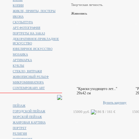
Творческая личность.
КОПИИ
ЖИКЛЕ, ПРИНТЫ, ПОСТЕРЫ
Живопись
ИКОНА
СКУЛЬПТУРА
АРТ-ФОТОГРАФИЯ
ПОРТРЕТЫ НА ЗАКАЗ
ДЕКОРАТИВНОЕ-ПРИКЛАДНОЕ
ИСКУССТВО
ЮВЕЛИРНОЕ ИСКУССТВО
МОЗАИКА
АРТИМАРКА
КУКЛЫ
СТЕКЛО, ВИТРАЖИ
ЖИВОПИСНЫЙ РЕЛЬЕФ
МИКРОМИНИАТЮРА
CONTEMPORARY ART
"Краски уходящего лет..."
"
29x42 см
2
Купить картину
ПЕЙЗАЖ
ГОРОДСКОЙ ПЕЙЗАЖ
15000 руб.
150
МОРСКОЙ ПЕЙЗАЖ
ЖАНРОВАЯ КАРТИНА
ПОРТРЕТ
РЕЛИГИЯ