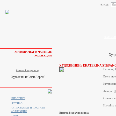
ВХОД:
КАК КУП
АНТИКВАРИАТ И ЧАСТНЫЕ
Худо
КОЛЛЕКЦИИ
ХУДОЖНИКИ / EKATERINA STEPAN
Гатчина, 
Никас Сафронов
Всего пре
"Художник и Софи Лорен"
Категори
Жанры:
Н
Стили и н
ЖИВОПИСЬ
ГРАФИКА
На сайте с
АНТИКВАРИАТ И ЧАСТНЫЕ
КОЛЛЕКЦИИ
Биография художника
БАТИК