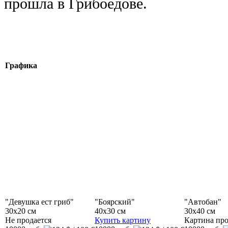
прошла в Грибоедове.
Графика
"Девушка ест гриб"
"Боярский"
"Автобан"
30x20 см
40x30 см
30x40 см
Не продается
Купить картину
Картина пр