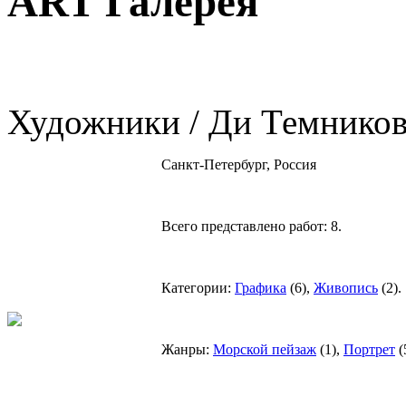
ART Галерея
Художники / Ди Темнико
Санкт-Петербург, Россия
Всего представлено работ:
8
.
Категории:
Графика
(
6
),
Живопись
(
2
).
Жанры:
Морской пейзаж
(
1
),
Портрет
(