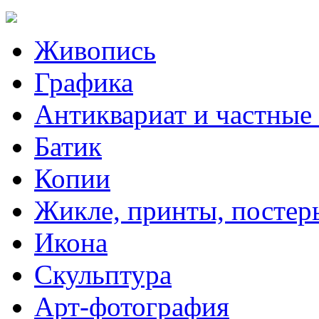
Живопись
Графика
Антиквариат и частные
Батик
Копии
Жикле, принты, постер
Икона
Скульптура
Арт-фотография