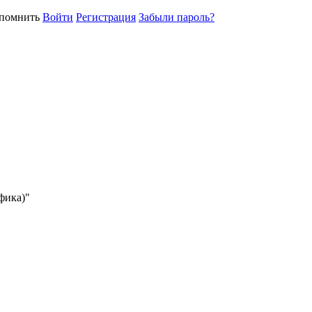
помнить
Войти
Регистрация
Забыли пароль?
афика)"