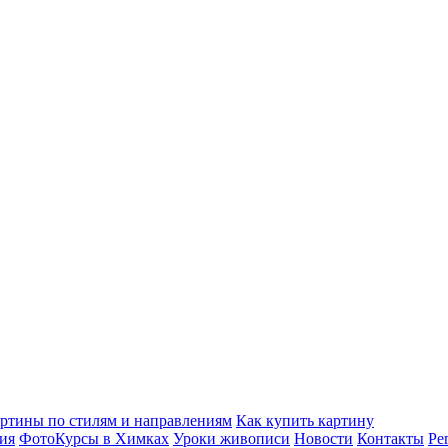
ртины по стилям и направлениям
Как купить картину
ия
ФотоКурсы в Химках
Уроки живописи
Новости
Контакты
Ре