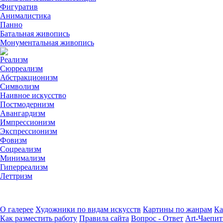
Фигуратив
Анималистикa
Панно
Батальная живопись
Монументальная живопись
Реализм
Сюрреализм
Абстракционизм
Символизм
Наивное искусство
Постмодернизм
Авангардизм
Импрессионизм
Экспрессионизм
Фовизм
Соцреализм
Минимализм
Гиперреализм
Леттризм
О галерее
Художники по видам искусств
Картины по жанрам
Ка
Как разместить работу
Правила сайта
Вопрос - Ответ
Art-Чаепит