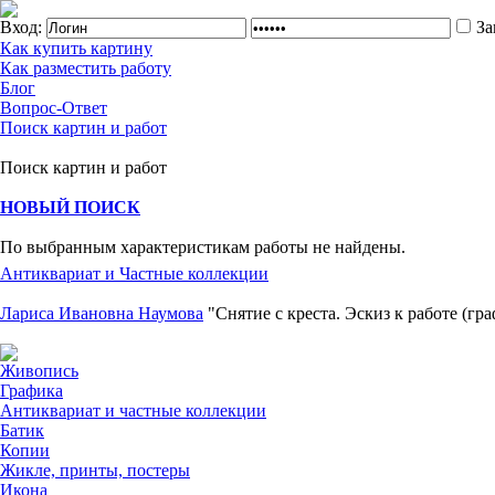
Вход:
За
Как купить картину
Как разместить работу
Блог
Вопрос-Ответ
Поиск картин и работ
Поиск картин и работ
НОВЫЙ ПОИСК
По выбранным характеристикам работы не найдены.
Антиквариат и Частные коллекции
Лариса Ивановна Наумова
"Снятие с креста. Эскиз к работе (гр
Живопись
Графика
Антиквариат и частные коллекции
Батик
Копии
Жикле, принты, постеры
Икона