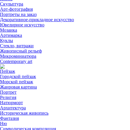
Скульптура
Арт-фотография
Портреты на заказ
Декоративное-прикладное искусство
Ювелирное искусство
Мозаика
Артимарка
Куклы
Стекло, витражи
Живописный рельеф
Микроминиатюра
Contemporary art
Пейзаж
Городской пейзаж
Морской пейзаж
Жанровая картина
Портрет
Религия
Натюрморт
Архитектура
Историческая живопись
Фантазия
Ню
Символическая композиция